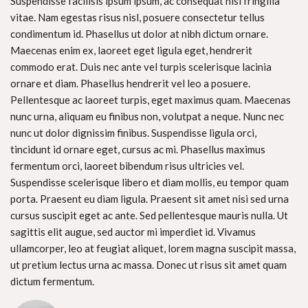
Suspendisse facilisis ipsum ipsum, ac consequat nisl fringilla
vitae. Nam egestas risus nisl, posuere consectetur tellus
condimentum id. Phasellus ut dolor at nibh dictum ornare.
Maecenas enim ex, laoreet eget ligula eget, hendrerit
commodo erat. Duis nec ante vel turpis scelerisque lacinia
ornare et diam. Phasellus hendrerit vel leo a posuere.
Pellentesque ac laoreet turpis, eget maximus quam. Maecenas
nunc urna, aliquam eu finibus non, volutpat a neque. Nunc nec
nunc ut dolor dignissim finibus. Suspendisse ligula orci,
tincidunt id ornare eget, cursus ac mi. Phasellus maximus
fermentum orci, laoreet bibendum risus ultricies vel.
Suspendisse scelerisque libero et diam mollis, eu tempor quam
porta. Praesent eu diam ligula. Praesent sit amet nisi sed urna
cursus suscipit eget ac ante. Sed pellentesque mauris nulla. Ut
sagittis elit augue, sed auctor mi imperdiet id. Vivamus
ullamcorper, leo at feugiat aliquet, lorem magna suscipit massa,
ut pretium lectus urna ac massa. Donec ut risus sit amet quam
dictum fermentum.